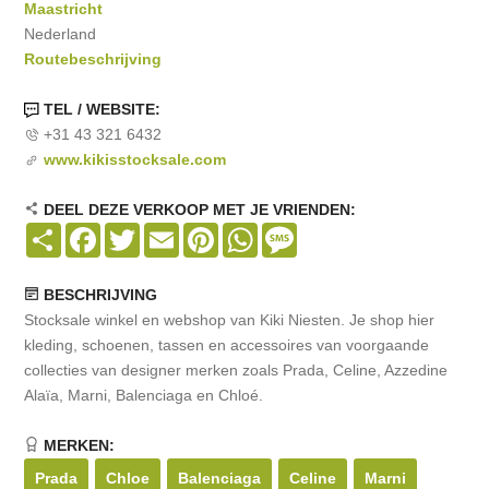
Maastricht
Nederland
Routebeschrijving
TEL / WEBSITE:
+31 43 321 6432
www.kikisstocksale.com
DEEL DEZE VERKOOP MET JE VRIENDEN:
Share
Facebook
Twitter
Email
Pinterest
WhatsApp
Message
BESCHRIJVING
Stocksale winkel en webshop van Kiki Niesten. Je shop hier
kleding, schoenen, tassen en accessoires van voorgaande
collecties van designer merken zoals Prada, Celine, Azzedine
Alaïa, Marni, Balenciaga en Chloé.
MERKEN:
Prada
Chloe
Balenciaga
Celine
Marni