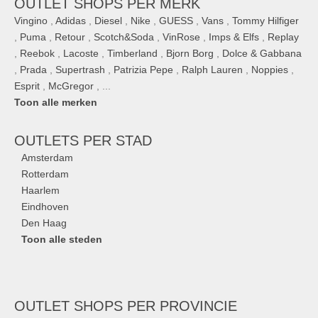
OUTLET SHOPS PER MERK
Vingino
,
Adidas
,
Diesel
,
Nike
,
GUESS
,
Vans
,
Tommy Hilfiger
,
Puma
,
Retour
,
Scotch&Soda
,
VinRose
,
Imps & Elfs
,
Replay
,
Reebok
,
Lacoste
,
Timberland
,
Bjorn Borg
,
Dolce & Gabbana
,
Prada
,
Supertrash
,
Patrizia Pepe
,
Ralph Lauren
,
Noppies
,
Esprit
,
McGregor
, ...
Toon alle merken
OUTLETS
PER STAD
Amsterdam
Rotterdam
Haarlem
Eindhoven
Den Haag
Toon alle steden
OUTLET SHOPS
PER PROVINCIE